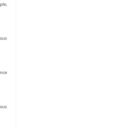
ple,
vous
ence
vous