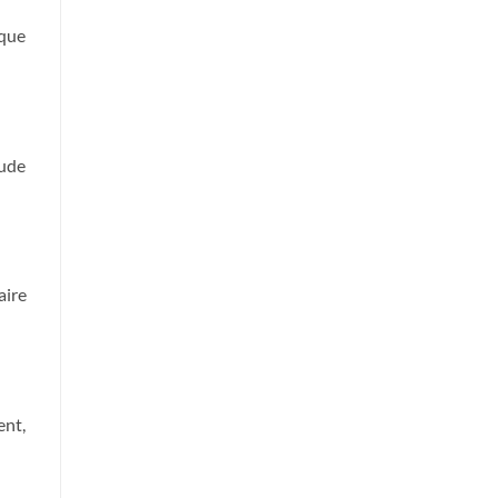
 que
tude
aire
ent,