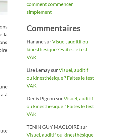
comment commencer
simplement
ions
Commentaires
e la
Hanane
sur
Visuel, auditif ou
vons
kinesthésique ? Faites le test
oire
VAK
Lise Lemay
sur
Visuel, auditif
ou kinesthésique ? Faites le test
VAK
’une
ra à
Denis Pigeon
sur
Visuel, auditif
ou kinesthésique ? Faites le test
VAK
TENIN GUY MAGLOIRE
sur
aute
Visuel, auditif ou kinesthésique