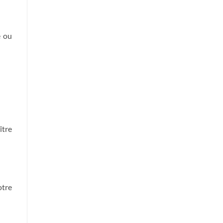
e ou
ître
otre