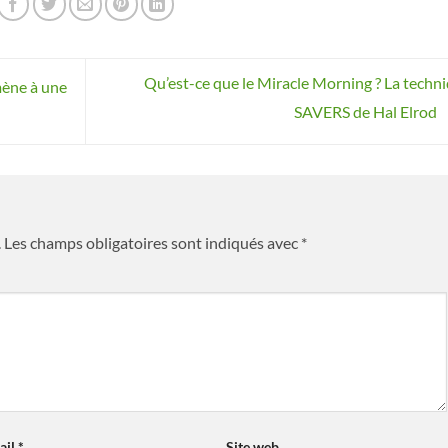
Qu’est-ce que le Miracle Morning ? La techn
mène à une
SAVERS de Hal Elrod
.
Les champs obligatoires sont indiqués avec
*
ail
*
Site web